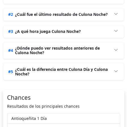
4
0
4
4
martes 21/07/2026
5
7
0
7
#2
¿Cuál fue el último resultado de Culona Noche?
lunes 20/07/2026
0
4
7
0
#3
¿A qué hora juega Culona Noche?
domingo 19/07/2026
5
6
4
6
¿Dónde puedo ver resultados anteriores de
sábado 18/07/2026
1
3
6
3
#4
Culona Noche?
viernes 17/07/2026
7
0
2
3
¿Cuál es la diferencia entre Culona Día y Culona
#5
Noche?
jueves 16/07/2026
7
8
9
6
miércoles 15/07/2026
8
4
8
3
Chances
martes 14/07/2026
5
4
6
2
Resultados de los principales chances
lunes 13/07/2026
9
7
5
0
Antioqueñita 1 Día
domingo 12/07/2026
9
5
1
7