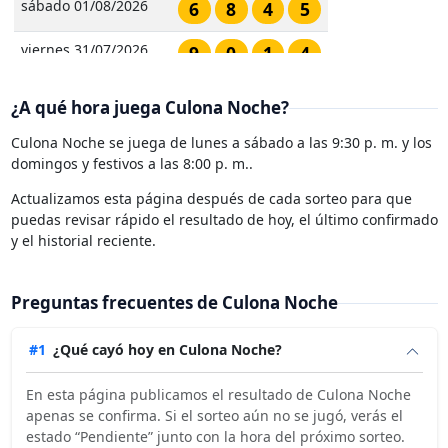
sábado 01/08/2026
6
8
4
5
viernes 31/07/2026
9
0
1
4
jueves 30/07/2026
2
4
2
1
¿A qué hora juega Culona Noche?
miércoles 29/07/2026
1
7
6
5
Culona Noche se juega de lunes a sábado a las 9:30 p. m. y los
domingos y festivos a las 8:00 p. m..
martes 28/07/2026
7
7
1
3
Actualizamos esta página después de cada sorteo para que
puedas revisar rápido el resultado de hoy, el último confirmado
lunes 27/07/2026
0
2
7
6
y el historial reciente.
domingo 26/07/2026
9
7
4
1
Preguntas frecuentes de Culona Noche
sábado 25/07/2026
2
4
0
7
#1
¿Qué cayó hoy en Culona Noche?
viernes 24/07/2026
2
4
7
9
En esta página publicamos el resultado de Culona Noche
jueves 23/07/2026
9
5
8
0
apenas se confirma. Si el sorteo aún no se jugó, verás el
estado “Pendiente” junto con la hora del próximo sorteo.
miércoles 22/07/2026