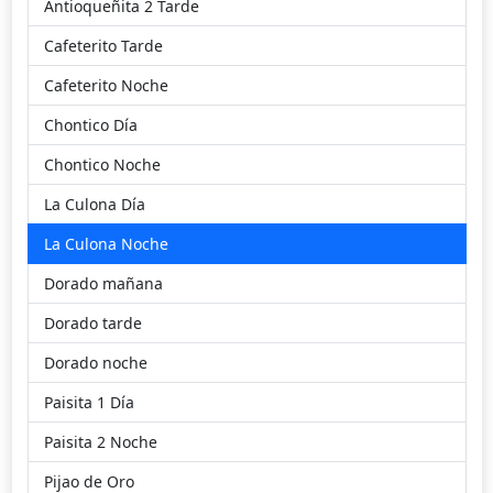
Antioqueñita 2 Tarde
sábado 11/07/2026
2
1
2
6
Cafeterito Tarde
viernes 10/07/2026
Cafeterito Noche
6
3
9
2
Chontico Día
jueves 09/07/2026
6
3
2
6
Chontico Noche
La Culona Día
La Culona Noche
Dorado mañana
Dorado tarde
Dorado noche
Paisita 1 Día
Paisita 2 Noche
Pijao de Oro