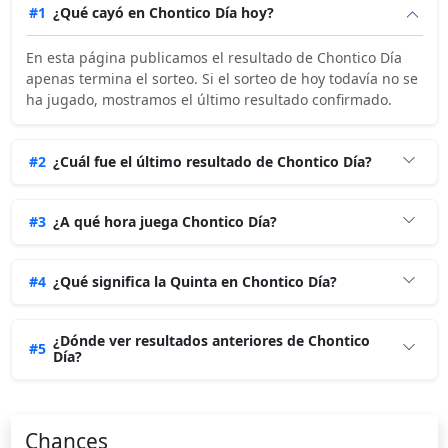
#1
¿Qué cayó en Chontico Día hoy?
miércoles 29/07/2026
2
5
6
3
2
En esta página publicamos el resultado de Chontico Día
apenas termina el sorteo. Si el sorteo de hoy todavía no se
martes 28/07/2026
9
2
0
7
8
ha jugado, mostramos el último resultado confirmado.
lunes 27/07/2026
8
5
7
3
1
#2
¿Cuál fue el último resultado de Chontico Día?
domingo 26/07/2026
4
4
2
3
5
sábado 25/07/2026
0
1
4
8
1
#3
¿A qué hora juega Chontico Día?
viernes 24/07/2026
8
0
4
2
6
#4
¿Qué significa la Quinta en Chontico Día?
jueves 23/07/2026
7
2
3
9
3
¿Dónde ver resultados anteriores de Chontico
miércoles 22/07/2026
7
6
1
7
1
#5
Día?
martes 21/07/2026
0
0
7
2
3
lunes 20/07/2026
Chances
1
9
1
2
8