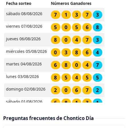
Fecha sorteo
Números Ganadores
sábado 08/08/2026
7
1
3
7
3
viernes 07/08/2026
5
0
5
6
8
jueves 06/08/2026
8
0
4
7
3
miércoles 05/08/2026
0
3
8
6
4
martes 04/08/2026
6
8
0
4
7
lunes 03/08/2026
8
5
4
5
5
domingo 02/08/2026
2
0
6
7
2
sábado 01/08/2026
6
8
1
3
1
viernes 31/07/2026
3
4
1
8
7
Preguntas frecuentes de Chontico Día
jueves 30/07/2026
5
8
0
5
2