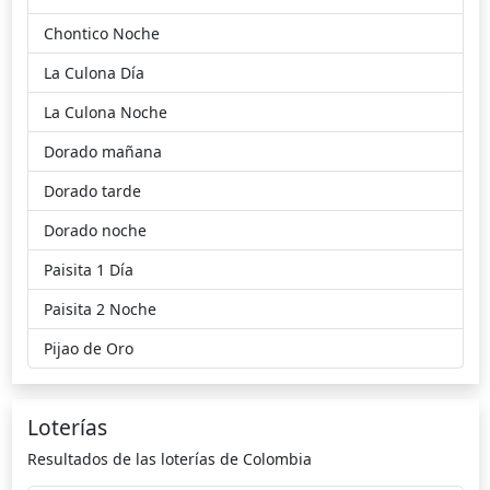
Chontico Noche
domingo 19/07/2026
9
6
3
4
0
La Culona Día
sábado 18/07/2026
8
2
0
3
0
La Culona Noche
viernes 17/07/2026
5
6
1
9
2
Dorado mañana
jueves 16/07/2026
3
1
2
2
9
Dorado tarde
miércoles 15/07/2026
6
8
7
5
9
Dorado noche
Paisita 1 Día
martes 14/07/2026
4
1
0
8
8
Paisita 2 Noche
lunes 13/07/2026
0
3
4
9
5
Pijao de Oro
domingo 12/07/2026
4
7
4
1
2
sábado 11/07/2026
1
1
1
7
5
Loterías
Resultados de las loterías de Colombia
viernes 10/07/2026
9
5
5
4
5