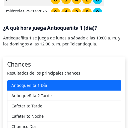
miércoles 29/07/2026
8
4
2
9
0
martes 28/07/2026
4
4
2
2
8
¿A qué hora juega Antioqueñita 1 (día)?
lunes 27/07/2026
7
3
6
6
8
Antioqueñita 1 se juega de lunes a sábado a las 10:00 a. m. y
los domingos a las 12:00 p. m. por Teleantioquia.
domingo 26/07/2026
4
4
6
3
0
sábado 25/07/2026
5
7
9
1
7
Chances
Resultados de los principales chances
viernes 24/07/2026
8
1
7
8
7
Antioqueñita 1 Día
jueves 23/07/2026
3
9
9
2
9
Antioqueñita 2 Tarde
miércoles 22/07/2026
5
9
6
5
6
Cafeterito Tarde
martes 21/07/2026
8
6
6
2
1
Cafeterito Noche
lunes 20/07/2026
4
0
3
7
1
Chontico Día