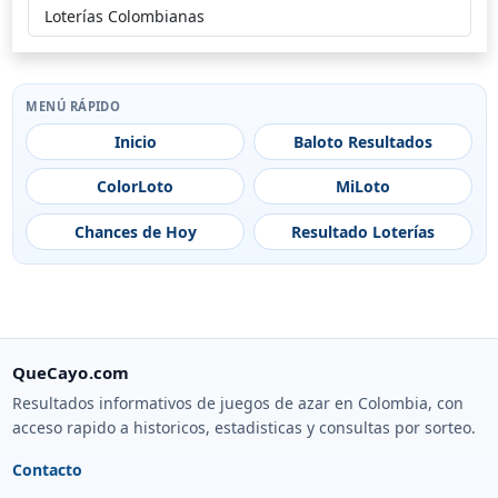
Loterías Colombianas
jueves 09/07/2026
4
3
0
2
7
miércoles 08/07/2026
9
7
8
2
1
MENÚ RÁPIDO
martes 07/07/2026
3
1
4
1
7
Inicio
Baloto Resultados
ColorLoto
MiLoto
Chances de Hoy
Resultado Loterías
QueCayo.com
Resultados informativos de juegos de azar en Colombia, con
acceso rapido a historicos, estadisticas y consultas por sorteo.
Contacto