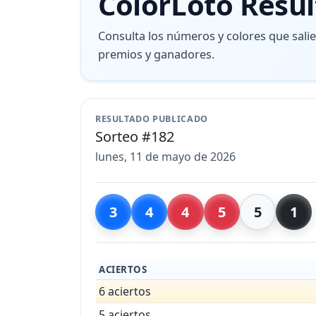
ColorLoto Resul
Consulta los números y colores que sali
premios y ganadores.
RESULTADO PUBLICADO
Sorteo #182
lunes, 11 de mayo de 2026
3
4
4
5
5
1
ACIERTOS
6 aciertos
5 aciertos