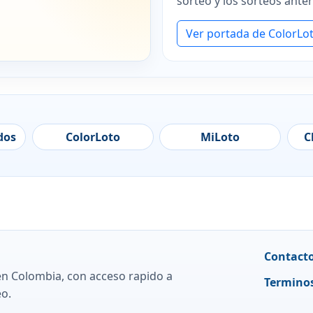
sorteo y los sorteos anter
Ver portada de ColorLo
dos
ColorLoto
MiLoto
C
Contact
en Colombia, con acceso rapido a
Terminos
eo.