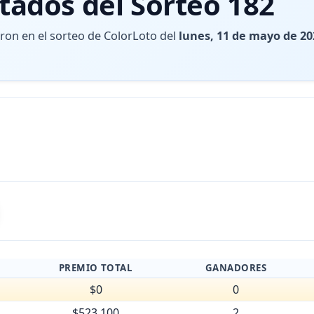
tados del Sorteo 182
eron en el sorteo de ColorLoto del
lunes, 11 de mayo de 20
PREMIO TOTAL
GANADORES
$0
0
$523.100
2