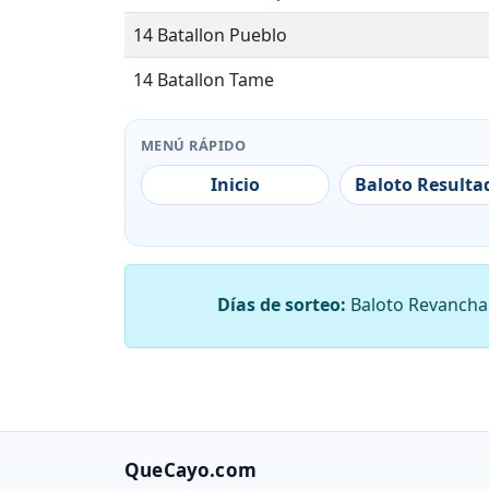
14 Batallon Pueblo
14 Batallon Tame
14 Betoyes
MENÚ RÁPIDO
14 Bocas Del Ele
Inicio
Baloto Resulta
14 Bray Cam
14 Brisas Batallon
14 Comunicacones Galaxy Wayne
Días de sorteo:
Baloto Revancha s
14 Dariagnis La Salida
14 El Cielo
14 El Vergel
QueCayo.com
14 Estacion Real Santander