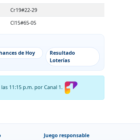
Cr19#22-29
Cl15#65-05
Cr19#22-29
Calle Principal
Resultado
hances de Hoy
Loterías
Cr3#1-44
Calle Principal
Cl19#15-21
las 11:15 p.m. por Canal 1.
Cl14#2-90
Cl15#20-18
Cr 29 # 13 - 36
o
Juego responsable
Cl14#11-21