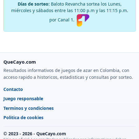
Días de sorteo:
Baloto Revancha sortea los Lunes,
El Buen Sabor
Gana
Cr 49 44 55
miércoles y sábados entre las 11:00 p.m y las 11:15 p.m.
El Kiosko
Gana
Cr 83 102 C 8
por Canal 1.
Ganaservicios San Pedro De Los Milagros
Gana
Cl 49 49 A 7 I
La Cancha
Gana
Cr 50 44 A 22
La Cigarra
Gana
Cr 52 Cl 46 2
Las Delicias
Gana
Cl 27 75 92
QueCayo.com
Resultados informativos de juegos de azar en Colombia, con
Las Delicias
Gana
Cr 50 46 47
acceso rapido a historicos, estadisticas y consultas por sorteo.
Legumbreria Oriany
Gana
Carrera 49 # 
Contacto
Mercados Belen
Gana
Cll 49 # 51 A 
Juego responsable
Mi Gordita San Felix
Gana
Vereda San Fe
Terminos y condiciones
Minimercado El Paso Js
Gana
Calle 46 # 51-
Politica de cookies
Miscelanea San Miguel
Gana
Tv 32 B 47 B 
© 2023 - 2026 - QueCayo.com