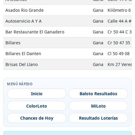
Asados Rio Grande
Gana
Kilómetro 6 V
Autoservicio A Y A
Gana
Calle 44 A # 5
Bar Restaurante El Ganadero
Gana
Cr 50 44 C 31
Billares
Gana
Cr 50 47 35
Billares El Danten
Gana
Cl 50 49 08
Brisas Del Llano
Gana
Km 27 Vereda
Café Bar La Estrella
Gana
Carrera 50 # 
MENÚ RÁPIDO
Cafeteria Y Panaderia Rosalba
Gana
Cl 45 A 51 50
Inicio
Baloto Resultados
Casa De Familia
Gana
Cr 50 41 5 19
ColorLoto
MiLoto
Caseta Angelica
Gana
Calle 56 # 50-
Chances de Hoy
Resultado Loterías
Charcuteria La Variante
Gana
Cr 50 57 04
Drogueria Samantha
Gana
Bomba Zeus S